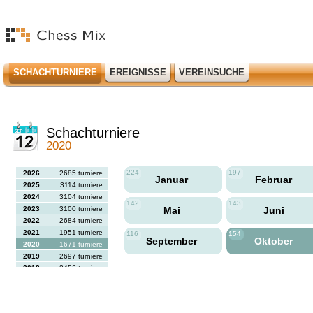
SCHACHTURNIERE
EREIGNISSE
VEREINSUCHE
Schachturniere
2020
224
197
2026
2685 turniere
Januar
Februar
2025
3114 turniere
2024
3104 turniere
142
143
2023
3100 turniere
Mai
Juni
2022
2684 turniere
2021
1951 turniere
116
154
September
Oktober
2020
1671 turniere
2019
2697 turniere
2018
2456 turniere
2017
2613 turniere
2016
2564 turniere
2015
2731 turniere