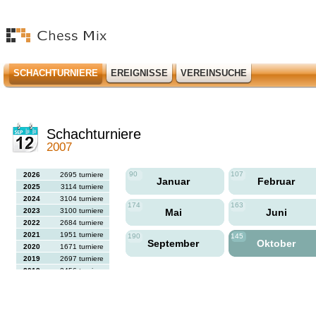
SCHACHTURNIERE
EREIGNISSE
VEREINSUCHE
Schachturniere
2007
90
107
2026
2695 turniere
Januar
Februar
2025
3114 turniere
2024
3104 turniere
174
163
2023
3100 turniere
Mai
Juni
2022
2684 turniere
2021
1951 turniere
190
145
September
Oktober
2020
1671 turniere
2019
2697 turniere
2018
2456 turniere
2017
2613 turniere
2016
2564 turniere
2015
2731 turniere