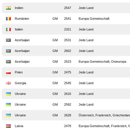
Indien
2547
Jede Land
Rumänien
GM
2541
Europa Gemeinschaft
Italien
2321
Jede Land
Azerbaijan
GM
2531
Jede Land
Azerbaijan
GM
2602
Jede Land
Azerbaijan
GM
2523
Europa Gemeinschaft, Osteuropa
Polen
GM
2475
Jede Land
Georgia
GM
2545
Jede Land
Ukraine
GM
2616
Jede Land
Ukraine
GM
2592
Jede Land
Ukraine
GM
2628
Österreich, Frankreich, Griechenla
Latvia
2478
Europa Gemeinschaft, Frankreich, N