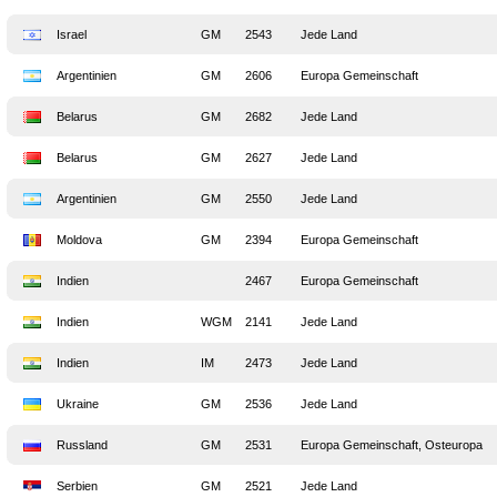
Israel
GM
2543
Jede Land
Argentinien
GM
2606
Europa Gemeinschaft
Belarus
GM
2682
Jede Land
Belarus
GM
2627
Jede Land
Argentinien
GM
2550
Jede Land
Moldova
GM
2394
Europa Gemeinschaft
Indien
2467
Europa Gemeinschaft
Indien
WGM
2141
Jede Land
Indien
IM
2473
Jede Land
Ukraine
GM
2536
Jede Land
Russland
GM
2531
Europa Gemeinschaft, Osteuropa
Serbien
GM
2521
Jede Land