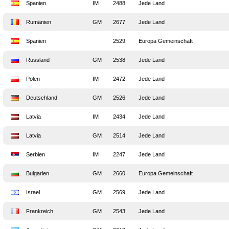
Spanien
IM
2488
Jede Land
Rumänien
GM
2677
Jede Land
Spanien
2529
Europa Gemeinschaft
Russland
GM
2538
Jede Land
Polen
IM
2472
Jede Land
Deutschland
GM
2526
Jede Land
Latvia
IM
2434
Jede Land
Latvia
GM
2514
Jede Land
Serbien
IM
2247
Jede Land
Bulgarien
GM
2660
Europa Gemeinschaft
Israel
GM
2569
Jede Land
Frankreich
GM
2543
Jede Land