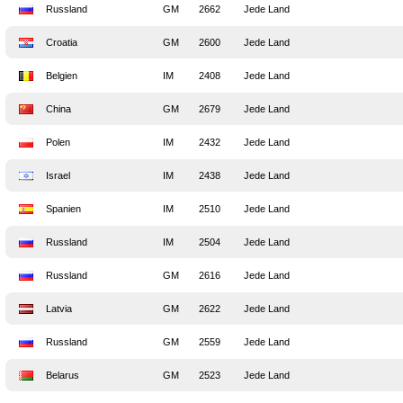
Russland
GM
2662
Jede Land
Croatia
GM
2600
Jede Land
Belgien
IM
2408
Jede Land
China
GM
2679
Jede Land
Polen
IM
2432
Jede Land
Israel
IM
2438
Jede Land
Spanien
IM
2510
Jede Land
Russland
IM
2504
Jede Land
Russland
GM
2616
Jede Land
Latvia
GM
2622
Jede Land
Russland
GM
2559
Jede Land
Belarus
GM
2523
Jede Land