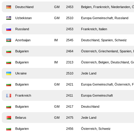
Deutschland
GM
2453
Belgien, Frankreich, Niederlanden, 
Uzbekistan
GM
2510
Europa Gemeinschaft, Russland
Russland
2453
Frankreich, Italien
Azerbaijan
IM
2545
Deutschland, Spanien, Schweiz
Bulgarien
2464
Österreich, Griechenland, Spanien, I
Bulgarien
IM
2313
Österreich, Belgien, Deutschland, 
Ukraine
2510
Jede Land
Bulgarien
GM
2421
Europa Gemeinschaft, Österreich, F
Frankreich
2411
Europa Gemeinschaft
Bulgarien
GM
2417
Deutschland
Belarus
GM
2475
Jede Land
Bulgarien
2456
Österreich, Schweiz