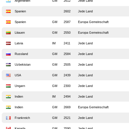
Argentinien
GM
2612
Jede Land
Spanien
2602
Jede Land
Spanien
GM
2587
Europa Gemeinschaft
Litauen
GM
2550
Europa Gemeinschaft
Latvia
IM
2411
Jede Land
Russland
GM
2584
Jede Land
Uzbekistan
GM
2505
Jede Land
USA
GM
2439
Jede Land
Ungarn
GM
2300
Jede Land
Indien
IM
2494
Jede Land
Indien
GM
2669
Europa Gemeinschaft
Frankreich
GM
2521
Jede Land
Kanada
GM
2590
Jede Land