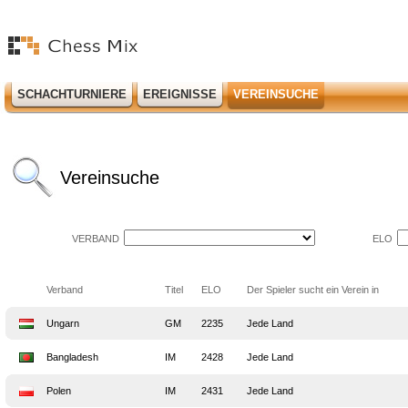
SCHACHTURNIERE
EREIGNISSE
VEREINSUCHE
Vereinsuche
VERBAND
ELO
Verband
Titel
ELO
Der Spieler sucht ein Verein in
Ungarn
GM
2235
Jede Land
Bangladesh
IM
2428
Jede Land
Polen
IM
2431
Jede Land