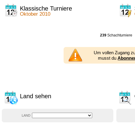
2014
2354 turniere
2013
2353 turniere
Klassische Turniere
2012
2556 turniere
Oktober 2010
2011
2671 turniere
2010
2547 turniere
2009
2225 turniere
2008
2155 turniere
239
Schachturniere
2007
1727 turniere
2006
1606 turniere
2005
1752 turniere
Um vollen Zugang zu
2004
1881 turniere
musst du
Abonnen
2003
1320 turniere
Land sehen
LAND