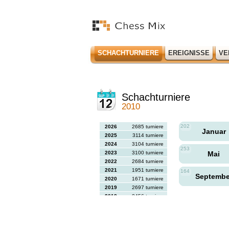
SCHACHTURNIERE
EREIGNISSE
VE
Schachturniere
2010
202
2026
2685 turniere
Januar
2025
3114 turniere
2024
3104 turniere
253
2023
3100 turniere
Mai
2022
2684 turniere
2021
1951 turniere
164
Septemb
2020
1671 turniere
2019
2697 turniere
2018
2456 turniere
2017
2613 turniere
2016
2564 turniere
2015
2731 turniere