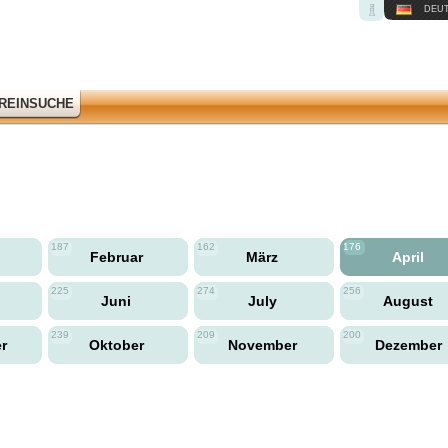
DEU
REINSUCHE
187
162
176
Februar
März
April
225
274
256
Juni
July
August
239
209
200
er
Oktober
November
Dezember