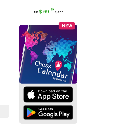
99
$ 69.
für
/ jahr