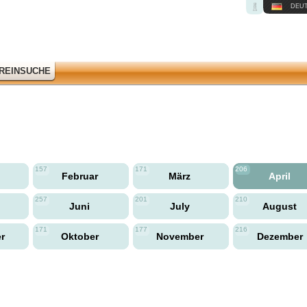
DEU
REINSUCHE
157
171
206
Februar
März
April
257
201
210
Juni
July
August
171
177
216
er
Oktober
November
Dezember