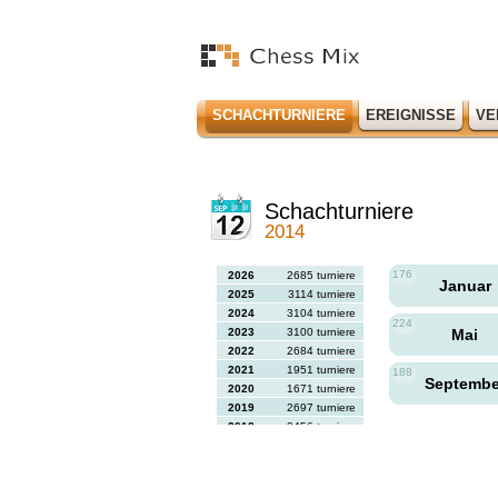
SCHACHTURNIERE
EREIGNISSE
VE
Schachturniere
2014
176
2026
2685 turniere
Januar
2025
3114 turniere
2024
3104 turniere
224
2023
3100 turniere
Mai
2022
2684 turniere
2021
1951 turniere
188
Septemb
2020
1671 turniere
2019
2697 turniere
2018
2456 turniere
2017
2613 turniere
2016
2564 turniere
2015
2731 turniere