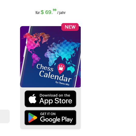
99
$ 69.
für
/ jahr