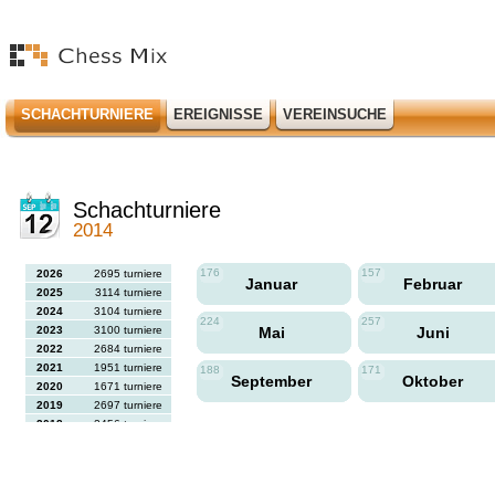
SCHACHTURNIERE
EREIGNISSE
VEREINSUCHE
Schachturniere
2014
176
157
2026
2695 turniere
Januar
Februar
2025
3114 turniere
2024
3104 turniere
224
257
2023
3100 turniere
Mai
Juni
2022
2684 turniere
2021
1951 turniere
188
171
September
Oktober
2020
1671 turniere
2019
2697 turniere
2018
2456 turniere
2017
2613 turniere
2016
2564 turniere
2015
2731 turniere