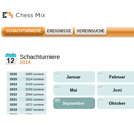
SCHACHTURNIERE
EREIGNISSE
VEREINSUCHE
Schachturniere
2014
176
157
2026
2685 turniere
Januar
Februar
2025
3114 turniere
2024
3104 turniere
224
257
2023
3100 turniere
Mai
Juni
2022
2684 turniere
2021
1951 turniere
188
171
September
Oktober
2020
1671 turniere
2019
2697 turniere
2018
2456 turniere
2017
2613 turniere
2016
2564 turniere
2015
2731 turniere