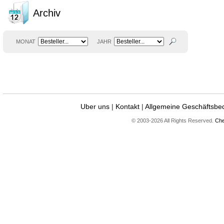
Archiv
MONAT
JAHR
Uber uns
|
Kontakt
|
Allgemeine Geschäftsbe
© 2003-2026 All Rights Reserved.
Che