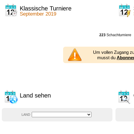
2014
2354 turniere
2013
2353 turniere
Klassische Turniere
2012
2556 turniere
September 2019
2011
2671 turniere
2010
2547 turniere
2009
2225 turniere
2008
2155 turniere
223
Schachturniere
2007
1727 turniere
2006
1606 turniere
2005
1752 turniere
Um vollen Zugang zu
2004
1881 turniere
musst du
Abonnen
2003
1320 turniere
Land sehen
LAND