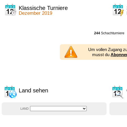
2014
2354 turniere
2013
2353 turniere
Klassische Turniere
2012
2556 turniere
Dezember 2019
2011
2671 turniere
2010
2547 turniere
2009
2225 turniere
2008
2155 turniere
244
Schachturniere
2007
1727 turniere
2006
1606 turniere
2005
1752 turniere
Um vollen Zugang zu
2004
1881 turniere
musst du
Abonnen
2003
1320 turniere
Land sehen
LAND