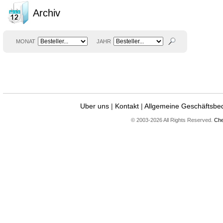
Archiv
MONAT
JAHR
Uber uns
|
Kontakt
|
Allgemeine Geschäftsbe
© 2003-2026 All Rights Reserved.
Che