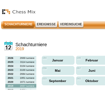
SCHACHTURNIERE
EREIGNISSE
VEREINSUCHE
Schachturniere
2019
184
146
2026
2669 turniere
Januar
Februar
2025
3114 turniere
2024
3104 turniere
259
267
2023
3100 turniere
Mai
Juni
2022
2684 turniere
2021
1951 turniere
223
241
September
Oktober
2020
1671 turniere
2019
2697 turniere
2018
2456 turniere
2017
2613 turniere
2016
2564 turniere
2015
2731 turniere