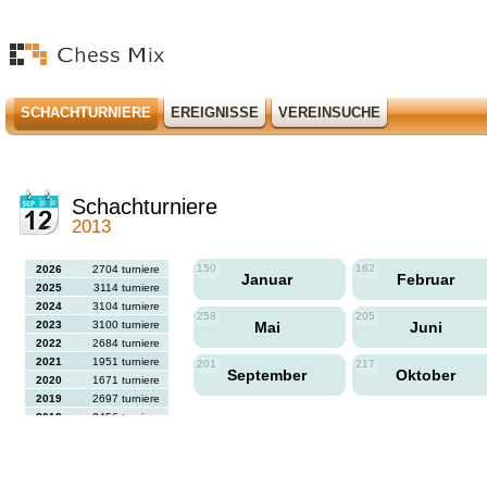
SCHACHTURNIERE
EREIGNISSE
VEREINSUCHE
Schachturniere
2013
150
162
2026
2704 turniere
Januar
Februar
2025
3114 turniere
2024
3104 turniere
258
205
2023
3100 turniere
Mai
Juni
2022
2684 turniere
2021
1951 turniere
201
217
September
Oktober
2020
1671 turniere
2019
2697 turniere
2018
2456 turniere
2017
2613 turniere
2016
2564 turniere
2015
2731 turniere