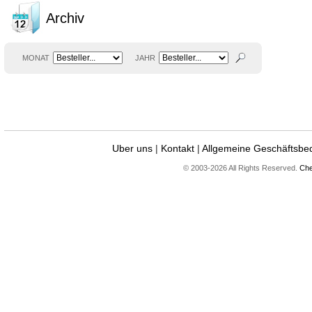
Archiv
MONAT
JAHR
Uber uns
|
Kontakt
|
Allgemeine Geschäftsbe
© 2003-2026 All Rights Reserved.
Che