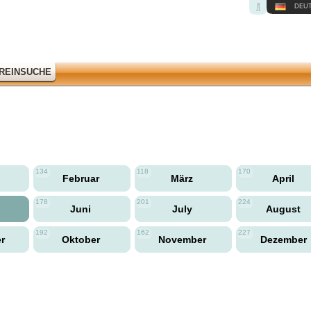
DEU
REINSUCHE
134
118
170
Februar
März
April
178
201
224
Juni
July
August
192
162
227
er
Oktober
November
Dezember