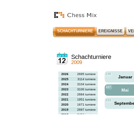
SCHACHTURNIERE
EREIGNISSE
VE
Schachturniere
2009
139
2026
2695 turniere
Januar
2025
3114 turniere
2024
3104 turniere
247
2023
3100 turniere
Mai
2022
2684 turniere
2021
1951 turniere
233
Septemb
2020
1671 turniere
2019
2697 turniere
2018
2456 turniere
2017
2613 turniere
2016
2564 turniere
2015
2731 turniere