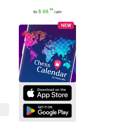
99
$ 69.
für
/ jahr