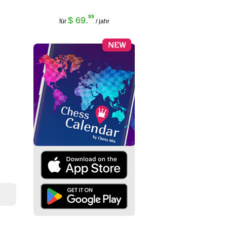
99
$ 69.
für
/ jahr