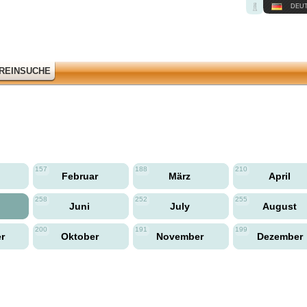
DEU
REINSUCHE
157
188
210
Februar
März
April
258
252
255
Juni
July
August
200
191
199
er
Oktober
November
Dezember