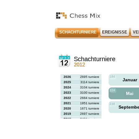
SCHACHTURNIERE
EREIGNISSE
VE
Schachturniere
2012
184
2026
2695 turniere
Januar
2025
3114 turniere
2024
3104 turniere
224
2023
3100 turniere
Mai
2022
2684 turniere
2021
1951 turniere
238
Septemb
2020
1671 turniere
2019
2697 turniere
2018
2456 turniere
2017
2613 turniere
2016
2564 turniere
2015
2731 turniere