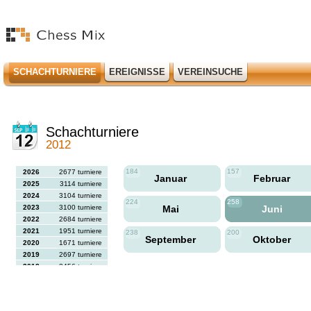
SCHACHTURNIERE
EREIGNISSE
VEREINSUCHE
Schachturniere
2012
184
157
2026
2677 turniere
Januar
Februar
2025
3114 turniere
2024
3104 turniere
224
258
2023
3100 turniere
Mai
Juni
2022
2684 turniere
2021
1951 turniere
238
200
September
Oktober
2020
1671 turniere
2019
2697 turniere
2018
2456 turniere
2017
2613 turniere
2016
2564 turniere
2015
2731 turniere