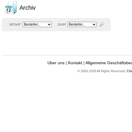
Archiv
MONAT
JAHR
Uber uns
|
Kontakt
|
Allgemeine Geschäftsbe
© 2003-2026 All Rights Reserved.
Che