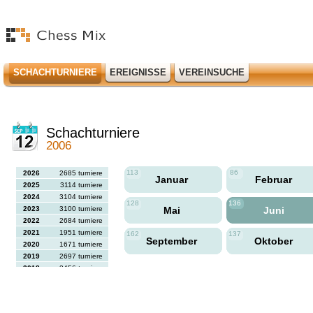
SCHACHTURNIERE
EREIGNISSE
VEREINSUCHE
Schachturniere
2006
113
86
2026
2685 turniere
Januar
Februar
2025
3114 turniere
2024
3104 turniere
128
136
2023
3100 turniere
Mai
Juni
2022
2684 turniere
2021
1951 turniere
162
137
September
Oktober
2020
1671 turniere
2019
2697 turniere
2018
2456 turniere
2017
2613 turniere
2016
2564 turniere
2015
2731 turniere