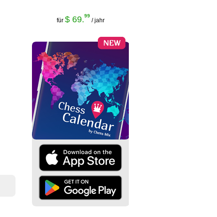
99
$ 69.
für
/ jahr