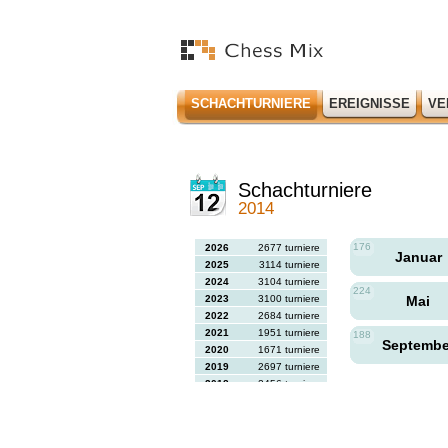
SCHACHTURNIERE
EREIGNISSE
VE
Schachturniere
2014
176
2026
2677 turniere
Januar
2025
3114 turniere
2024
3104 turniere
224
2023
3100 turniere
Mai
2022
2684 turniere
2021
1951 turniere
188
Septemb
2020
1671 turniere
2019
2697 turniere
2018
2456 turniere
2017
2613 turniere
2016
2564 turniere
2015
2731 turniere