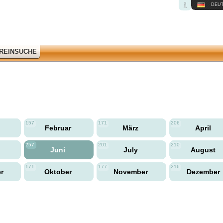
DEU
REINSUCHE
157
171
206
Februar
März
April
257
201
210
Juni
July
August
171
177
216
er
Oktober
November
Dezember