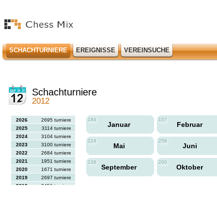
SCHACHTURNIERE
EREIGNISSE
VEREINSUCHE
Schachturniere
2012
184
157
2026
2695 turniere
Januar
Februar
2025
3114 turniere
2024
3104 turniere
224
258
2023
3100 turniere
Mai
Juni
2022
2684 turniere
2021
1951 turniere
238
200
September
Oktober
2020
1671 turniere
2019
2697 turniere
2018
2456 turniere
2017
2613 turniere
2016
2564 turniere
2015
2731 turniere