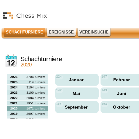
SCHACHTURNIERE
EREIGNISSE
VEREINSUCHE
Schachturniere
2020
224
197
2026
2704 turniere
Januar
Februar
2025
3114 turniere
2024
3104 turniere
142
143
2023
3100 turniere
Mai
Juni
2022
2684 turniere
2021
1951 turniere
116
154
September
Oktober
2020
1671 turniere
2019
2697 turniere
2018
2456 turniere
2017
2613 turniere
2016
2564 turniere
2015
2731 turniere