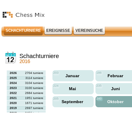
SCHACHTURNIERE
EREIGNISSE
VEREINSUCHE
Schachturniere
2016
203
186
2026
2704 turniere
Januar
Februar
2025
3114 turniere
2024
3104 turniere
224
235
2023
3100 turniere
Mai
Juni
2022
2684 turniere
2021
1951 turniere
205
240
September
Oktober
2020
1671 turniere
2019
2697 turniere
2018
2456 turniere
2017
2613 turniere
2016
2564 turniere
2015
2731 turniere