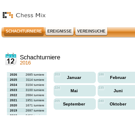
SCHACHTURNIERE
EREIGNISSE
VEREINSUCHE
Schachturniere
2016
203
186
2026
2685 turniere
Januar
Februar
2025
3114 turniere
2024
3104 turniere
224
235
2023
3100 turniere
Mai
Juni
2022
2684 turniere
2021
1951 turniere
205
240
September
Oktober
2020
1671 turniere
2019
2697 turniere
2018
2456 turniere
2017
2613 turniere
2016
2564 turniere
2015
2731 turniere